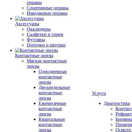
оправы
Спортивные оправы
Имиджевые оправы
Аксессуары
Окклюдеры
Салфетки и спреи
Футляры
Цепочки и шнурки
Контактные линзы
Мягкие контактные
линзы
Однодневные
контактные
линзы
Двухнедельные
контактные
Услуги
линзы
Ежемесячные
Диагностика
контактные
Контро
линзы
Рефракт
Квартальные
Биомик
контактные
Проверк
линзы
Осмотр 