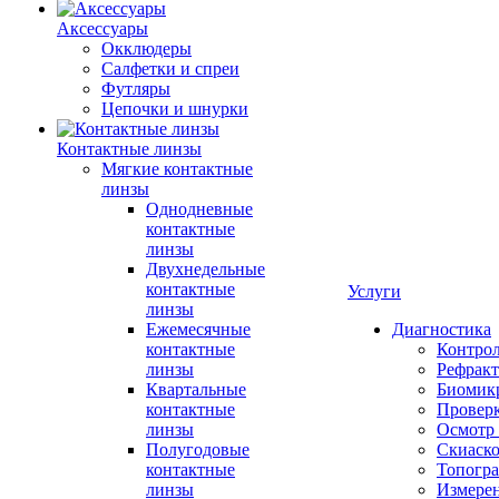
Аксессуары
Окклюдеры
Салфетки и спреи
Футляры
Цепочки и шнурки
Контактные линзы
Мягкие контактные
линзы
Однодневные
контактные
линзы
Двухнедельные
контактные
Услуги
линзы
Ежемесячные
Диагностика
контактные
Контро
линзы
Рефракт
Квартальные
Биомик
контактные
Проверк
линзы
Осмотр 
Полугодовые
Скиаск
контактные
Топогр
линзы
Измере