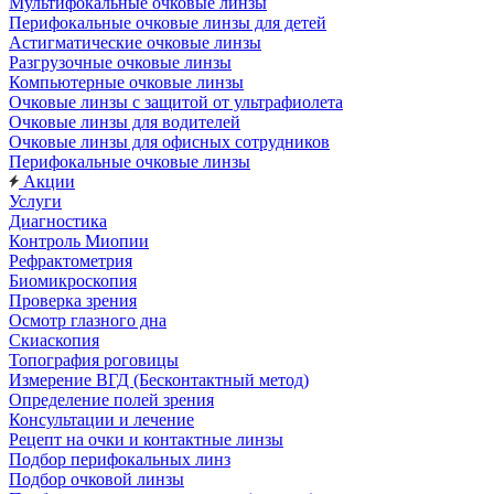
Мультифокальные очковые линзы
Перифокальные очковые линзы для детей
Астигматические очковые линзы
Разгрузочные очковые линзы
Компьютерные очковые линзы
Очковые линзы с защитой от ультрафиолета
Очковые линзы для водителей
Очковые линзы для офисных сотрудников
Перифокальные очковые линзы
Акции
Услуги
Диагностика
Контроль Миопии
Рефрактометрия
Биомикроскопия
Проверка зрения
Осмотр глазного дна
Скиаскопия
Топография роговицы
Измерение ВГД (Бесконтактный метод)
Определение полей зрения
Консультации и лечение
Рецепт на очки и контактные линзы
Подбор перифокальных линз
Подбор очковой линзы