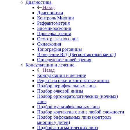
Диагностика
Назад
Диагностика
Контроль Миопии
Рефрактометрия
Биомикроскопия
Проверка зрения
Осмотр глазного дна
Скиаскопия
Топография роговицы
Измерение ВГД (Бесконтактный метод)
Определение полей зрения
Консультации и лечение
Назад
Консультации и лечение
Рецепт на очки и контактные линзы
Подбор перифокальных линз
Подбор очковой линзы
Подбор ортокератологических (ночных)
линз
Подбор мультифокальных линз
Подбор контактных линз любой сложности
Подбор бифокальных линз (контроль
миопии у детей)
Подбор астигматических линз