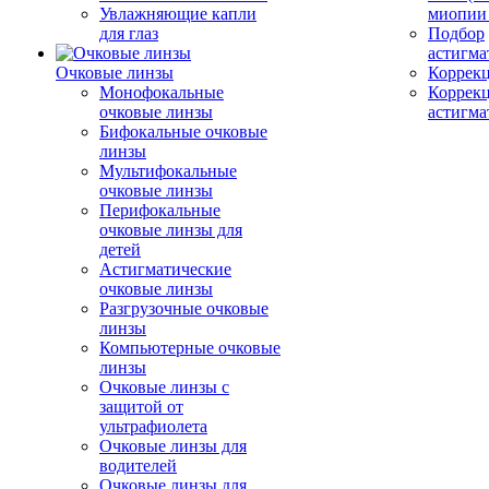
Увлажняющие капли
миопии 
для глаз
Подбор
астигма
Очковые линзы
Коррекц
Монофокальные
Коррек
очковые линзы
астигма
Бифокальные очковые
линзы
Мультифокальные
очковые линзы
Перифокальные
очковые линзы для
детей
Астигматические
очковые линзы
Разгрузочные очковые
линзы
Компьютерные очковые
линзы
Очковые линзы с
защитой от
ультрафиолета
Очковые линзы для
водителей
Очковые линзы для