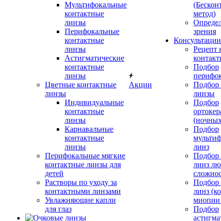
Мультифокальные
(Бескон
контактные
метод)
линзы
Определ
Перифокальные
зрения
контактные
Консультации
линзы
Рецепт 
Астигматические
контакт
контактные
Подбор
линзы
перифо
Цветные контактные
Акции
Подбор 
линзы
линзы
Индивидуальные
Подбор
контактные
ортокер
линзы
(ночных
Карнавальные
Подбор
контактные
мульти
линзы
линз
Перифокальные мягкие
Подбор
контактные линзы для
линз л
детей
сложно
Растворы по уходу за
Подбор
контактными линзами
линз (к
Увлажняющие капли
миопии 
для глаз
Подбор
астигма