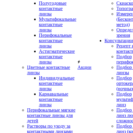
Полугодовые
Скиаск
контактные
Топогр
линзы
Измере
Мультифокальные
(Бескон
контактные
метод)
линзы
Определ
Перифокальные
зрения
контактные
Консультации
линзы
Рецепт 
Астигматические
контакт
контактные
Подбор
линзы
перифо
Цветные контактные
Акции
Подбор 
линзы
линзы
Индивидуальные
Подбор
контактные
ортокер
линзы
(ночных
Карнавальные
Подбор
контактные
мульти
линзы
линз
Перифокальные мягкие
Подбор
контактные линзы для
линз л
детей
сложно
Растворы по уходу за
Подбор
контактными линзами
линз (к