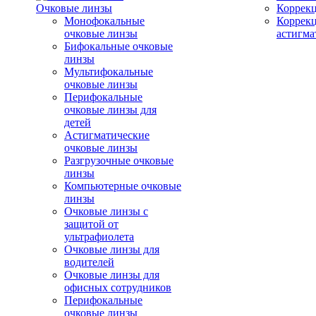
Очковые линзы
Коррекц
Монофокальные
Коррек
очковые линзы
астигма
Бифокальные очковые
линзы
Мультифокальные
очковые линзы
Перифокальные
очковые линзы для
детей
Астигматические
очковые линзы
Разгрузочные очковые
линзы
Компьютерные очковые
линзы
Очковые линзы с
защитой от
ультрафиолета
Очковые линзы для
водителей
Очковые линзы для
офисных сотрудников
Перифокальные
очковые линзы