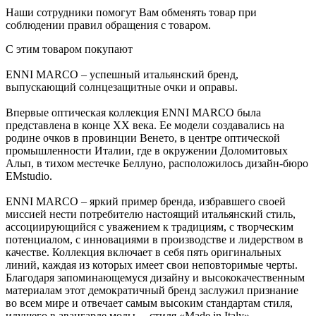
Наши сотрудники помогут Вам обменять товар при
соблюдении правил обращения с товаром.
С этим товаром покупают
ENNI MARCO – успешный итальянский бренд,
выпускающий солнцезащитные очки и оправы.
Впервые оптическая коллекция ENNI MARCO была
представлена в конце ХХ века. Ее модели создавались на
родине очков в провинции Венето, в центре оптической
промышленности Италии, где в окружении Доломитовых
Альп, в тихом местечке Беллуно, расположилось дизайн-бюро
ЕМstudio.
ENNI MARCO – яркий пример бренда, избравшего своей
миссией нести потребителю настоящий итальянский стиль,
ассоциирующийся с уважением к традициям, с творческим
потенциалом, с инновациями в производстве и лидерством в
качестве. Коллекция включает в себя пять оригинальных
линий, каждая из которых имеет свои неповторимые черты.
Благодаря запоминающемуся дизайну и высококачественным
материалам этот демократичный бренд заслужил признание
во всем мире и отвечает самым высоким стандартам стиля,
идущего в авангарде моды, – стиля «Made in Italy».