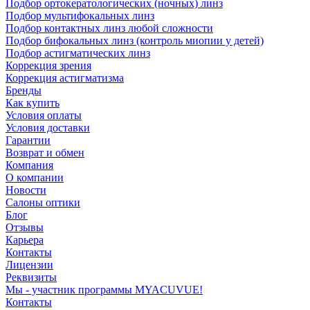
Подбор ортокератологических (ночных) линз
Подбор мультифокальных линз
Подбор контактных линз любой сложности
Подбор бифокальных линз (контроль миопии у детей)
Подбор астигматических линз
Коррекция зрения
Коррекция астигматизма
Бренды
Как купить
Условия оплаты
Условия доставки
Гарантии
Возврат и обмен
Компания
О компании
Новости
Салоны оптики
Блог
Отзывы
Карьера
Контакты
Лицензии
Реквизиты
Мы - участник программы MYACUVUE!
Контакты