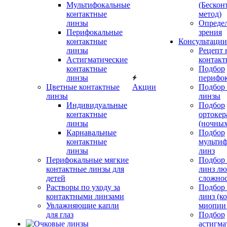
Мультифокальные
(Бескон
контактные
метод)
линзы
Определ
Перифокальные
зрения
контактные
Консультации
линзы
Рецепт 
Астигматические
контакт
контактные
Подбор
линзы
перифо
Цветные контактные
Акции
Подбор 
линзы
линзы
Индивидуальные
Подбор
контактные
ортокер
линзы
(ночных
Карнавальные
Подбор
контактные
мульти
линзы
линз
Перифокальные мягкие
Подбор
контактные линзы для
линз л
детей
сложно
Растворы по уходу за
Подбор
контактными линзами
линз (к
Увлажняющие капли
миопии 
для глаз
Подбор
астигма