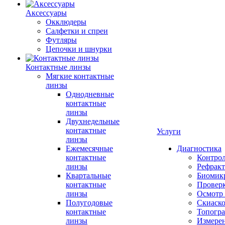
Аксессуары
Окклюдеры
Салфетки и спреи
Футляры
Цепочки и шнурки
Контактные линзы
Мягкие контактные
линзы
Однодневные
контактные
линзы
Двухнедельные
контактные
Услуги
линзы
Ежемесячные
Диагностика
контактные
Контро
линзы
Рефракт
Квартальные
Биомик
контактные
Проверк
линзы
Осмотр 
Полугодовые
Скиаск
контактные
Топогр
линзы
Измере