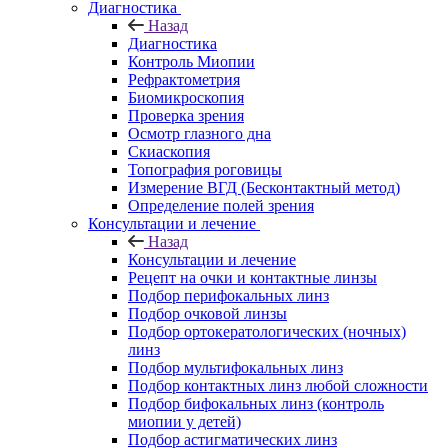
Диагностика
Назад
Диагностика
Контроль Миопии
Рефрактометрия
Биомикроскопия
Проверка зрения
Осмотр глазного дна
Скиаскопия
Топография роговицы
Измерение ВГД (Бесконтактный метод)
Определение полей зрения
Консультации и лечение
Назад
Консультации и лечение
Рецепт на очки и контактные линзы
Подбор перифокальных линз
Подбор очковой линзы
Подбор ортокератологических (ночных)
линз
Подбор мультифокальных линз
Подбор контактных линз любой сложности
Подбор бифокальных линз (контроль
миопии у детей)
Подбор астигматических линз