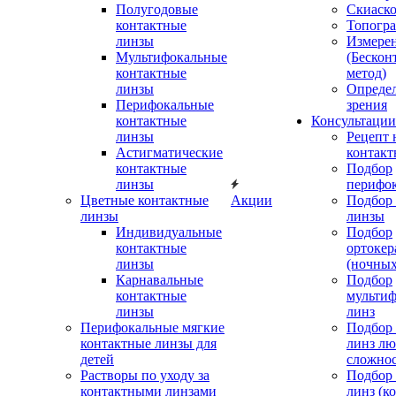
Полугодовые
Скиаск
контактные
Топогр
линзы
Измере
Мультифокальные
(Бескон
контактные
метод)
линзы
Определ
Перифокальные
зрения
контактные
Консультации
линзы
Рецепт 
Астигматические
контакт
контактные
Подбор
линзы
перифо
Цветные контактные
Акции
Подбор 
линзы
линзы
Индивидуальные
Подбор
контактные
ортокер
линзы
(ночных
Карнавальные
Подбор
контактные
мульти
линзы
линз
Перифокальные мягкие
Подбор
контактные линзы для
линз л
детей
сложно
Растворы по уходу за
Подбор
контактными линзами
линз (к