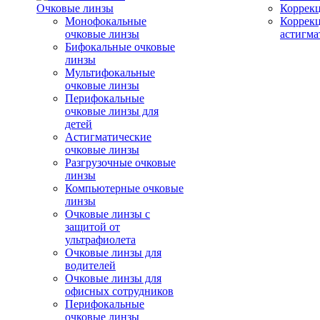
Очковые линзы
Коррекц
Монофокальные
Коррек
очковые линзы
астигма
Бифокальные очковые
линзы
Мультифокальные
очковые линзы
Перифокальные
очковые линзы для
детей
Астигматические
очковые линзы
Разгрузочные очковые
линзы
Компьютерные очковые
линзы
Очковые линзы с
защитой от
ультрафиолета
Очковые линзы для
водителей
Очковые линзы для
офисных сотрудников
Перифокальные
очковые линзы