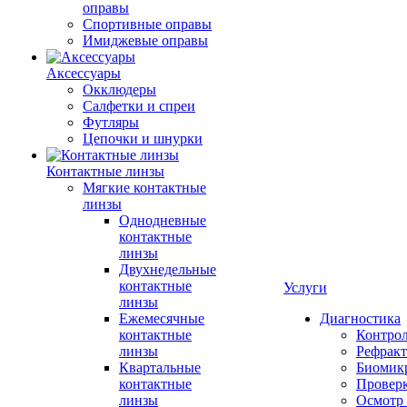
оправы
Спортивные оправы
Имиджевые оправы
Аксессуары
Окклюдеры
Салфетки и спреи
Футляры
Цепочки и шнурки
Контактные линзы
Мягкие контактные
линзы
Однодневные
контактные
линзы
Двухнедельные
контактные
Услуги
линзы
Ежемесячные
Диагностика
контактные
Контро
линзы
Рефракт
Квартальные
Биомик
контактные
Проверк
линзы
Осмотр 