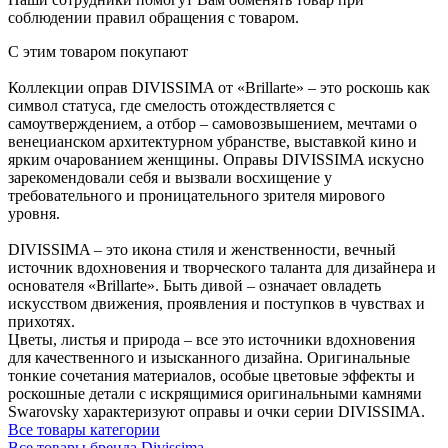
соблюдении правил обращения с товаром.
С этим товаром покупают
Коллекции оправ DIVISSIMA от «Brillarte» – это роскошь как
символ статуса, где смелость отождествляется с
самоутверждением, а отбор – самовозвышением, мечтами о
венецианском архитектурном убранстве, выставкой кино и
ярким очарованием женщины. Оправы DIVISSIMA искусно
зарекомендовали себя и вызвали восхищение у
требовательного и проницательного зрителя мирового
уровня.
DIVISSIMA – это икона стиля и женственности, вечный
источник вдохновения и творческого таланта для дизайнера и
основателя «Brillarte». Быть дивой – означает овладеть
искусством движения, проявления и поступков в чувствах и
прихотях.
Цветы, листья и природа – все это источники вдохновения
для качественного и изысканного дизайна. Оригинальные
тонкие сочетания материалов, особые цветовые эффекты и
роскошные детали с искрящимися оригинальными камнями
Swarovsky характеризуют оправы и очки серии DIVISSIMA.
Все товары категории
Все товары бренда Divissima