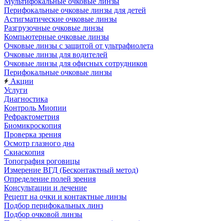
Мультифокальные очковые линзы
Перифокальные очковые линзы для детей
Астигматические очковые линзы
Разгрузочные очковые линзы
Компьютерные очковые линзы
Очковые линзы с защитой от ультрафиолета
Очковые линзы для водителей
Очковые линзы для офисных сотрудников
Перифокальные очковые линзы
Акции
Услуги
Диагностика
Контроль Миопии
Рефрактометрия
Биомикроскопия
Проверка зрения
Осмотр глазного дна
Скиаскопия
Топография роговицы
Измерение ВГД (Бесконтактный метод)
Определение полей зрения
Консультации и лечение
Рецепт на очки и контактные линзы
Подбор перифокальных линз
Подбор очковой линзы