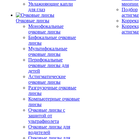
Увлажняющие капли
миопии 
для глаз
Подбор
астигма
Очковые линзы
Коррекц
Монофокальные
Коррек
очковые линзы
астигма
Бифокальные очковые
линзы
Мультифокальные
очковые линзы
Перифокальные
очковые линзы для
детей
Астигматические
очковые линзы
Разгрузочные очковые
линзы
Компьютерные очковые
линзы
Очковые линзы с
защитой от
ультрафиолета
Очковые линзы для
водителей
Очковые линзы для