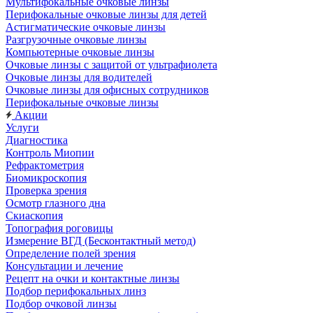
Мультифокальные очковые линзы
Перифокальные очковые линзы для детей
Астигматические очковые линзы
Разгрузочные очковые линзы
Компьютерные очковые линзы
Очковые линзы с защитой от ультрафиолета
Очковые линзы для водителей
Очковые линзы для офисных сотрудников
Перифокальные очковые линзы
Акции
Услуги
Диагностика
Контроль Миопии
Рефрактометрия
Биомикроскопия
Проверка зрения
Осмотр глазного дна
Скиаскопия
Топография роговицы
Измерение ВГД (Бесконтактный метод)
Определение полей зрения
Консультации и лечение
Рецепт на очки и контактные линзы
Подбор перифокальных линз
Подбор очковой линзы