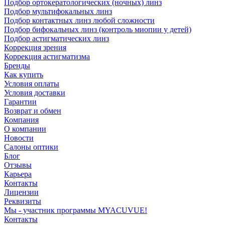
Подбор ортокератологических (ночных) линз
Подбор мультифокальных линз
Подбор контактных линз любой сложности
Подбор бифокальных линз (контроль миопии у детей)
Подбор астигматических линз
Коррекция зрения
Коррекция астигматизма
Бренды
Как купить
Условия оплаты
Условия доставки
Гарантии
Возврат и обмен
Компания
О компании
Новости
Салоны оптики
Блог
Отзывы
Карьера
Контакты
Лицензии
Реквизиты
Мы - участник программы MYACUVUE!
Контакты