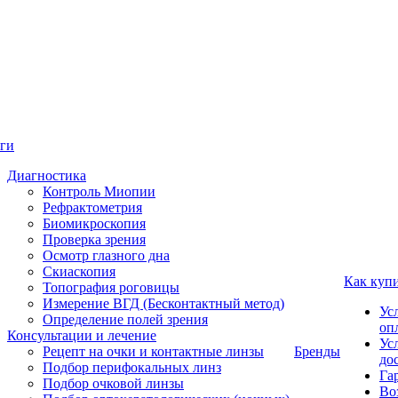
ги
Диагностика
Контроль Миопии
Рефрактометрия
Биомикроскопия
Проверка зрения
Осмотр глазного дна
Скиаскопия
Как куп
Топография роговицы
Измерение ВГД (Бесконтактный метод)
Ус
Определение полей зрения
оп
Консультации и лечение
Ус
Рецепт на очки и контактные линзы
Бренды
до
Подбор перифокальных линз
Га
Подбор очковой линзы
Во