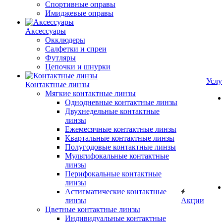
Спортивные оправы
Имиджевые оправы
Аксессуары
Окклюдеры
Салфетки и спреи
Футляры
Цепочки и шнурки
Услу
Контактные линзы
Мягкие контактные линзы
Однодневные контактные линзы
Двухнедельные контактные
линзы
Ежемесячные контактные линзы
Квартальные контактные линзы
Полугодовые контактные линзы
Мультифокальные контактные
линзы
Перифокальные контактные
линзы
Астигматические контактные
линзы
Акции
Цветные контактные линзы
Индивидуальные контактные