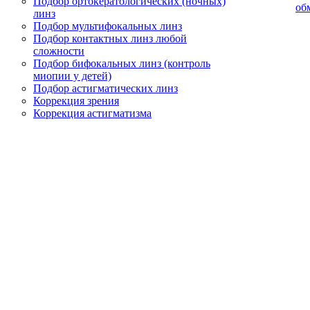
Подбор ортокератологических (ночных)
об
линз
Подбор мультифокальных линз
Подбор контактных линз любой
сложности
Подбор бифокальных линз (контроль
миопии у детей)
Подбор астигматических линз
Коррекция зрения
Коррекция астигматизма