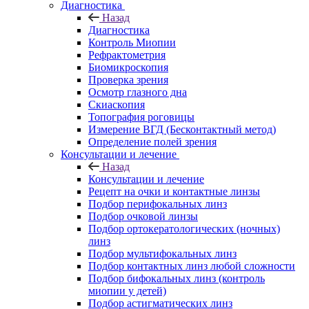
Диагностика
Назад
Диагностика
Контроль Миопии
Рефрактометрия
Биомикроскопия
Проверка зрения
Осмотр глазного дна
Скиаскопия
Топография роговицы
Измерение ВГД (Бесконтактный метод)
Определение полей зрения
Консультации и лечение
Назад
Консультации и лечение
Рецепт на очки и контактные линзы
Подбор перифокальных линз
Подбор очковой линзы
Подбор ортокератологических (ночных)
линз
Подбор мультифокальных линз
Подбор контактных линз любой сложности
Подбор бифокальных линз (контроль
миопии у детей)
Подбор астигматических линз