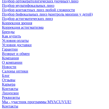
Подбор ортокератологических (ночных) линз
Подбор мультифокальных линз
Подбор контактных линз любой сложности
Подбор бифокальных линз (контроль миопии у детей)
Подбор астигматических линз
Коррекция зрения
Коррекция астигматизма
Бренды
Как купить
Условия оплаты
Условия доставки
Гарантии
Возврат и обмен
Компания
О компании
Новости
Салоны оптики
Блог
Отзывы
Карьера
Контакты
Лицензии
Реквизиты
Мы - участник программы MYACUVUE!
Контакты