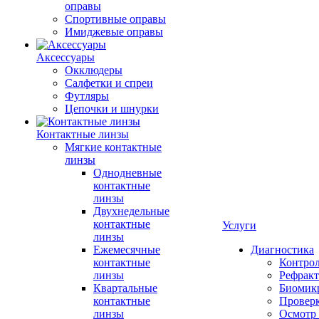
оправы
Спортивные оправы
Имиджевые оправы
Аксессуары
Окклюдеры
Салфетки и спреи
Футляры
Цепочки и шнурки
Контактные линзы
Мягкие контактные
линзы
Однодневные
контактные
линзы
Двухнедельные
контактные
Услуги
линзы
Ежемесячные
Диагностика
контактные
Контро
линзы
Рефракт
Квартальные
Биомик
контактные
Проверк
линзы
Осмотр 