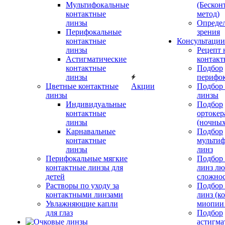
Мультифокальные
(Бескон
контактные
метод)
линзы
Определ
Перифокальные
зрения
контактные
Консультации
линзы
Рецепт 
Астигматические
контакт
контактные
Подбор
линзы
перифо
Цветные контактные
Акции
Подбор 
линзы
линзы
Индивидуальные
Подбор
контактные
ортокер
линзы
(ночных
Карнавальные
Подбор
контактные
мульти
линзы
линз
Перифокальные мягкие
Подбор
контактные линзы для
линз л
детей
сложно
Растворы по уходу за
Подбор
контактными линзами
линз (к
Увлажняющие капли
миопии 
для глаз
Подбор
астигма