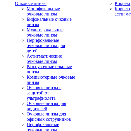
Очковые линзы
Коррекц
Монофокальные
Коррек
очковые линзы
астигма
Бифокальные очковые
линзы
Мультифокальные
очковые линзы
Перифокальные
очковые линзы для
детей
Астигматические
очковые линзы
Разгрузочные очковые
линзы
Компьютерные очковые
линзы
Очковые линзы с
защитой от
ультрафиолета
Очковые линзы для
водителей
Очковые линзы для
офисных сотрудников
Перифокальные
очковые линзы