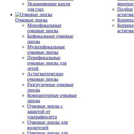
Увлажняющие капли
миопии 
для глаз
Подбор
астигма
Очковые линзы
Коррекц
Монофокальные
Коррек
очковые линзы
астигма
Бифокальные очковые
линзы
Мультифокальные
очковые линзы
Перифокальные
очковые линзы для
детей
Астигматические
очковые линзы
Разгрузочные очковые
линзы
Компьютерные очковые
линзы
Очковые линзы с
защитой от
ультрафиолета
Очковые линзы для
водителей
Очковые линзы для