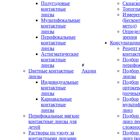
Полугодовые
Скиаск
контактные
Топогр
линзы
Измере
Мультифокальные
(Бескон
контактные
метод)
линзы
Определ
Перифокальные
зрения
контактные
Консультации
линзы
Рецепт 
Астигматические
контакт
контактные
Подбор
линзы
перифо
Цветные контактные
Акции
Подбор 
линзы
линзы
Индивидуальные
Подбор
контактные
ортокер
линзы
(ночных
Карнавальные
Подбор
контактные
мульти
линзы
линз
Перифокальные мягкие
Подбор
контактные линзы для
линз л
детей
сложно
Растворы по уходу за
Подбор
контактными линзами
линз (к