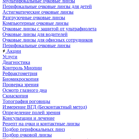
Мультифокальные очковые линзы
Перифокальные очковые линзы для детей
Астигматические очковые линзы
Разгрузочные очковые линзы
Компьютерные очковые линзы
Очковые линзы с защитой от ультрафиолета
Очковые линзы для водителей
Очковые линзы для офисных сотрудников
Перифокальные очковые линзы
Акции
Услуги
Диагностика
Контроль Миопии
Рефрактометрия
Биомикроскопия
Проверка зрения
Осмотр глазного дна
Скиаскопия
Топография роговицы
Измерение ВГД (Бесконтактный метод)
Определение полей зрения
Консультации и лечение
Рецепт на очки и контактные линзы
Подбор перифокальных линз
Подбор очковой линзы