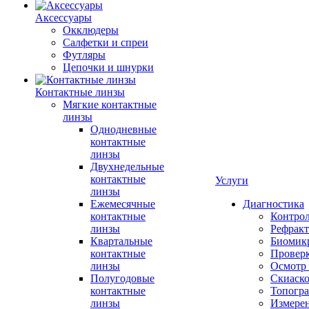
Аксессуары
Окклюдеры
Салфетки и спреи
Футляры
Цепочки и шнурки
Контактные линзы
Мягкие контактные
линзы
Однодневные
контактные
линзы
Двухнедельные
контактные
Услуги
линзы
Ежемесячные
Диагностика
контактные
Контро
линзы
Рефракт
Квартальные
Биомик
контактные
Проверк
линзы
Осмотр 
Полугодовые
Скиаск
контактные
Топогр
линзы
Измере