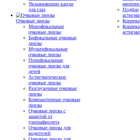
Увлажняющие капли
миопии 
для глаз
Подбор
астигма
Очковые линзы
Коррекц
Монофокальные
Коррек
очковые линзы
астигма
Бифокальные очковые
линзы
Мультифокальные
очковые линзы
Перифокальные
очковые линзы для
детей
Астигматические
очковые линзы
Разгрузочные очковые
линзы
Компьютерные очковые
линзы
Очковые линзы с
защитой от
ультрафиолета
Очковые линзы для
водителей
Очковые линзы для