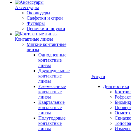
Аксессуары
Окклюдеры
Салфетки и спреи
Футляры
Цепочки и шнурки
Контактные линзы
Мягкие контактные
линзы
Однодневные
контактные
линзы
Двухнедельные
контактные
Услуги
линзы
Ежемесячные
Диагностика
контактные
Контро
линзы
Рефракт
Квартальные
Биомик
контактные
Проверк
линзы
Осмотр 
Полугодовые
Скиаск
контактные
Топогр
линзы
Измере