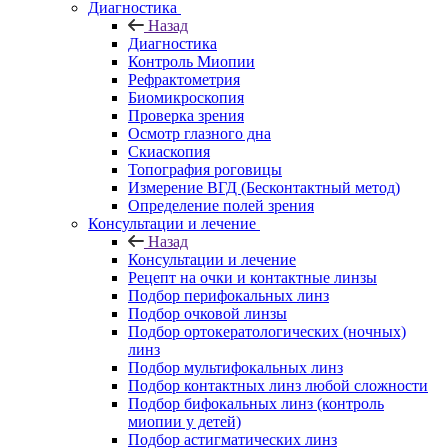
Диагностика
Назад
Диагностика
Контроль Миопии
Рефрактометрия
Биомикроскопия
Проверка зрения
Осмотр глазного дна
Скиаскопия
Топография роговицы
Измерение ВГД (Бесконтактный метод)
Определение полей зрения
Консультации и лечение
Назад
Консультации и лечение
Рецепт на очки и контактные линзы
Подбор перифокальных линз
Подбор очковой линзы
Подбор ортокератологических (ночных)
линз
Подбор мультифокальных линз
Подбор контактных линз любой сложности
Подбор бифокальных линз (контроль
миопии у детей)
Подбор астигматических линз