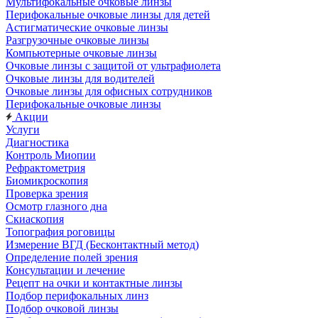
Мультифокальные очковые линзы
Перифокальные очковые линзы для детей
Астигматические очковые линзы
Разгрузочные очковые линзы
Компьютерные очковые линзы
Очковые линзы с защитой от ультрафиолета
Очковые линзы для водителей
Очковые линзы для офисных сотрудников
Перифокальные очковые линзы
Акции
Услуги
Диагностика
Контроль Миопии
Рефрактометрия
Биомикроскопия
Проверка зрения
Осмотр глазного дна
Скиаскопия
Топография роговицы
Измерение ВГД (Бесконтактный метод)
Определение полей зрения
Консультации и лечение
Рецепт на очки и контактные линзы
Подбор перифокальных линз
Подбор очковой линзы