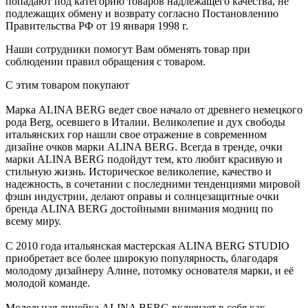
попадают под категорию товаров надлежащего качества, не
подлежащих обмену и возврату согласно Постановлению
Правительства РФ от 19 января 1998 г.
Наши сотрудники помогут Вам обменять товар при
соблюдении правил обращения с товаром.
С этим товаром покупают
Марка ALINA BERG ведет свое начало от древнего немецкого
рода Berg, осевшего в Италии. Великолепие и дух свободы
итальянских гор нашли свое отражение в современном
дизайне очков марки ALINA BERG. Всегда в тренде, очки
марки ALINA BERG подойдут тем, кто любит красивую и
стильную жизнь. Историческое великолепие, качество и
надежность, в сочетании с последними тенденциями мировой
фэшн индустрии, делают оправы и солнцезащитные очки
бренда ALINA BERG достойными внимания модниц по
всему миру.
С 2010 года итальянская мастерская ALINA BERG STUDIO
приобретает все более широкую популярность, благодаря
молодому дизайнеру Алине, потомку основателя марки, и её
молодой команде.
Модельная линейка ALINA BERG включает в себя как