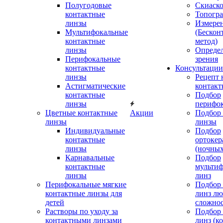
Полугодовые
Скиаск
контактные
Топогр
линзы
Измере
Мультифокальные
(Бескон
контактные
метод)
линзы
Определ
Перифокальные
зрения
контактные
Консультации
линзы
Рецепт 
Астигматические
контакт
контактные
Подбор
линзы
перифо
Цветные контактные
Акции
Подбор 
линзы
линзы
Индивидуальные
Подбор
контактные
ортокер
линзы
(ночных
Карнавальные
Подбор
контактные
мульти
линзы
линз
Перифокальные мягкие
Подбор
контактные линзы для
линз л
детей
сложно
Растворы по уходу за
Подбор
контактными линзами
линз (к