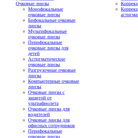
Очковые линзы
Коррекц
Монофокальные
Коррек
очковые линзы
астигма
Бифокальные очковые
линзы
Мультифокальные
очковые линзы
Перифокальные
очковые линзы для
детей
Астигматические
очковые линзы
Разгрузочные очковые
линзы
Компьютерные очковые
линзы
Очковые линзы с
защитой от
ультрафиолета
Очковые линзы для
водителей
Очковые линзы для
офисных сотрудников
Перифокальные
очковые линзы