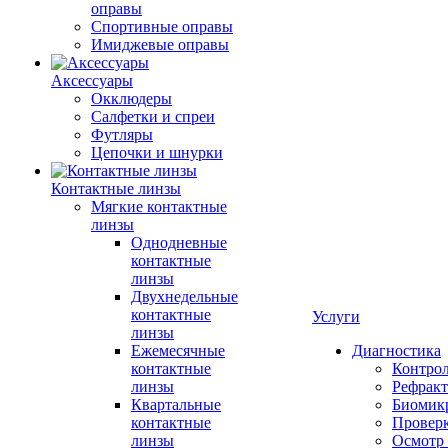
оправы
Спортивные оправы
Имиджевые оправы
Аксессуары
Окклюдеры
Салфетки и спреи
Футляры
Цепочки и шнурки
Контактные линзы
Мягкие контактные
линзы
Однодневные
контактные
линзы
Двухнедельные
контактные
Услуги
линзы
Ежемесячные
Диагностика
контактные
Контро
линзы
Рефракт
Квартальные
Биомик
контактные
Проверк
линзы
Осмотр 