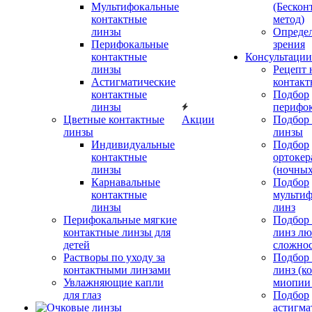
Мультифокальные
(Бескон
контактные
метод)
линзы
Определ
Перифокальные
зрения
контактные
Консультации
линзы
Рецепт 
Астигматические
контакт
контактные
Подбор
линзы
перифо
Цветные контактные
Акции
Подбор 
линзы
линзы
Индивидуальные
Подбор
контактные
ортокер
линзы
(ночных
Карнавальные
Подбор
контактные
мульти
линзы
линз
Перифокальные мягкие
Подбор
контактные линзы для
линз л
детей
сложно
Растворы по уходу за
Подбор
контактными линзами
линз (к
Увлажняющие капли
миопии 
для глаз
Подбор
астигма