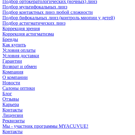
Подбор ортокератологических (ночных) линз
Подбор мультифокальных линз
Подбор контактных линз любой сложности
Подбор бифокальных линз (контроль миопии у детей)
Подбор астигматических линз
Коррекция зрения
Коррекция астигматизма
Бренды
Как купить
Условия оплаты
Условия доставки
Гарантии
Возврат и обмен
Компания
О компании
Новости
Салоны оптики
Блог
Отзывы
Карьера
Контакты
Лицензии
Реквизиты
Мы - участник программы MYACUVUE!
Контакты