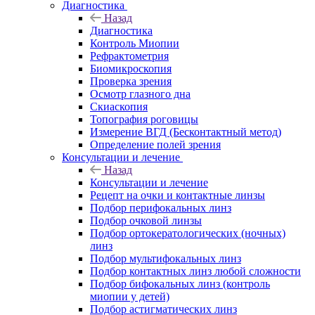
Диагностика
Назад
Диагностика
Контроль Миопии
Рефрактометрия
Биомикроскопия
Проверка зрения
Осмотр глазного дна
Скиаскопия
Топография роговицы
Измерение ВГД (Бесконтактный метод)
Определение полей зрения
Консультации и лечение
Назад
Консультации и лечение
Рецепт на очки и контактные линзы
Подбор перифокальных линз
Подбор очковой линзы
Подбор ортокератологических (ночных)
линз
Подбор мультифокальных линз
Подбор контактных линз любой сложности
Подбор бифокальных линз (контроль
миопии у детей)
Подбор астигматических линз