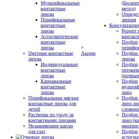
Мультифокальные
(Бескон
контактные
метод)
линзы
Определ
Перифокальные
зрения
контактные
Консультации
линзы
Рецепт 
Астигматические
контакт
контактные
Подбор
линзы
перифо
Цветные контактные
Акции
Подбор 
линзы
линзы
Индивидуальные
Подбор
контактные
ортокер
линзы
(ночных
Карнавальные
Подбор
контактные
мульти
линзы
линз
Перифокальные мягкие
Подбор
контактные линзы для
линз л
детей
сложно
Растворы по уходу за
Подбор
контактными линзами
линз (к
Увлажняющие капли
миопии 
для глаз
Подбор
астигма