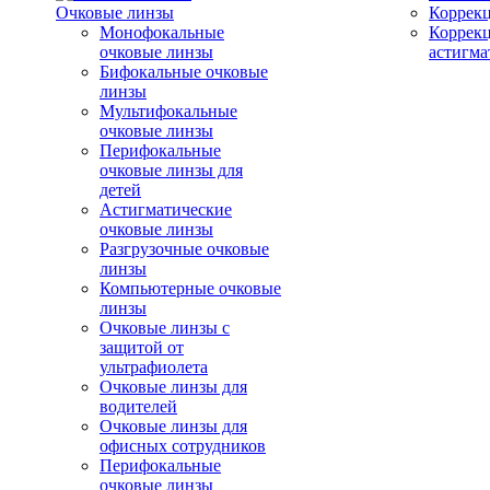
Очковые линзы
Коррекц
Монофокальные
Коррек
очковые линзы
астигма
Бифокальные очковые
линзы
Мультифокальные
очковые линзы
Перифокальные
очковые линзы для
детей
Астигматические
очковые линзы
Разгрузочные очковые
линзы
Компьютерные очковые
линзы
Очковые линзы с
защитой от
ультрафиолета
Очковые линзы для
водителей
Очковые линзы для
офисных сотрудников
Перифокальные
очковые линзы