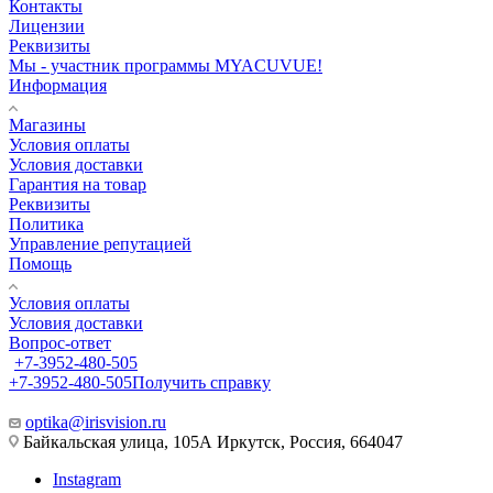
Контакты
Лицензии
Реквизиты
Мы - участник программы MYACUVUE!
Информация
Магазины
Условия оплаты
Условия доставки
Гарантия на товар
Реквизиты
Политика
Управление репутацией
Помощь
Условия оплаты
Условия доставки
Вопрос-ответ
+7-3952-480-505
+7-3952-480-505
Получить справку
optika@irisvision.ru
Байкальская улица, 105А Иркутск, Россия, 664047
Instagram