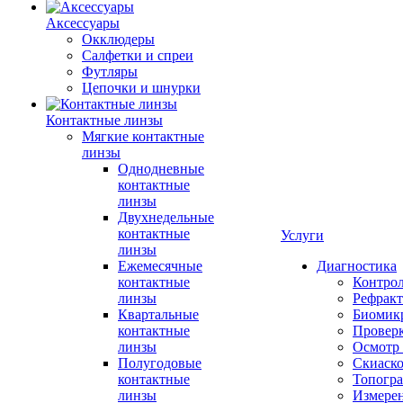
Аксессуары
Окклюдеры
Салфетки и спреи
Футляры
Цепочки и шнурки
Контактные линзы
Мягкие контактные
линзы
Однодневные
контактные
линзы
Двухнедельные
контактные
Услуги
линзы
Ежемесячные
Диагностика
контактные
Контро
линзы
Рефракт
Квартальные
Биомик
контактные
Проверк
линзы
Осмотр 
Полугодовые
Скиаск
контактные
Топогр
линзы
Измере