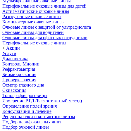
Мультифокальные очковые линзы
Перифокальные очковые линзы для детей
Астигматические очковые линзы
Разгрузочные очковые линзы
Компьютерные очковые линзы
Очковые линзы с защитой от ультрафиолета
Очковые линзы для водителей
Очковые линзы для офисных сотрудников
Перифокальные очковые линзы
Акции
Услуги
Диагностика
Контроль Миопии
Рефрактометрия
Биомикроскопия
Проверка зрения
Осмотр глазного дна
Скиаскопия
Топография роговицы
Измерение ВГД (Бесконтактный метод)
Определение полей зрения
Консультации и лечение
Рецепт на очки и контактные линзы
Подбор перифокальных линз
Подбор очковой линзы