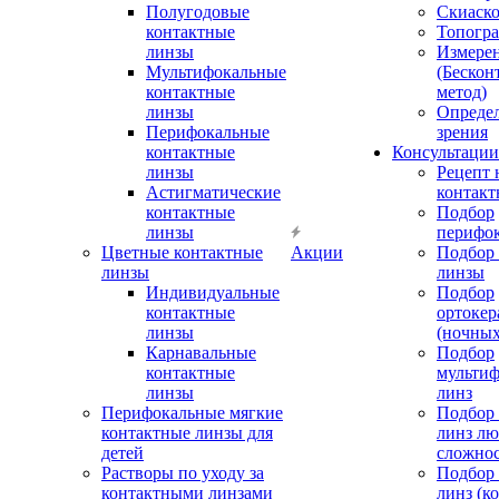
Полугодовые
Скиаск
контактные
Топогр
линзы
Измере
Мультифокальные
(Бескон
контактные
метод)
линзы
Определ
Перифокальные
зрения
контактные
Консультации
линзы
Рецепт 
Астигматические
контакт
контактные
Подбор
линзы
перифо
Цветные контактные
Акции
Подбор 
линзы
линзы
Индивидуальные
Подбор
контактные
ортокер
линзы
(ночных
Карнавальные
Подбор
контактные
мульти
линзы
линз
Перифокальные мягкие
Подбор
контактные линзы для
линз л
детей
сложно
Растворы по уходу за
Подбор
контактными линзами
линз (к