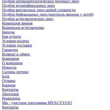
Подбор ортокератологических (ночных) линз
Подбор мультифокальных линз
Подбор контактных линз любой сложности
Подбор бифокальных линз (контроль миопии у детей)
Подбор астигматических линз
Коррекция зрения
Коррекция астигматизма
Бренды
Как купить
Условия оплаты
Условия доставки
Гарантии
Возврат и обмен
Компания
О компании
Новости
Салоны оптики
Блог
Отзывы
Карьера
Контакты
Лицензии
Реквизиты
Мы - участник программы MYACUVUE!
Контакты