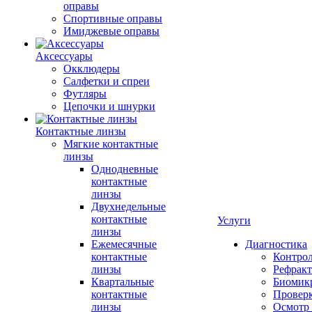
оправы
Спортивные оправы
Имиджевые оправы
Аксессуары
Окклюдеры
Салфетки и спреи
Футляры
Цепочки и шнурки
Контактные линзы
Мягкие контактные
линзы
Однодневные
контактные
линзы
Двухнедельные
контактные
Услуги
линзы
Ежемесячные
Диагностика
контактные
Контро
линзы
Рефракт
Квартальные
Биомик
контактные
Проверк
линзы
Осмотр 