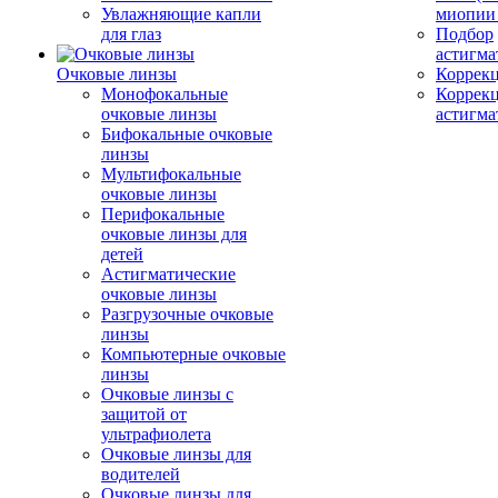
Увлажняющие капли
миопии 
для глаз
Подбор
астигма
Очковые линзы
Коррекц
Монофокальные
Коррек
очковые линзы
астигма
Бифокальные очковые
линзы
Мультифокальные
очковые линзы
Перифокальные
очковые линзы для
детей
Астигматические
очковые линзы
Разгрузочные очковые
линзы
Компьютерные очковые
линзы
Очковые линзы с
защитой от
ультрафиолета
Очковые линзы для
водителей
Очковые линзы для