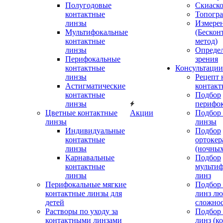
Полугодовые
Скиаск
контактные
Топогр
линзы
Измере
Мультифокальные
(Бескон
контактные
метод)
линзы
Определ
Перифокальные
зрения
контактные
Консультации
линзы
Рецепт 
Астигматические
контакт
контактные
Подбор
линзы
перифо
Цветные контактные
Акции
Подбор 
линзы
линзы
Индивидуальные
Подбор
контактные
ортокер
линзы
(ночных
Карнавальные
Подбор
контактные
мульти
линзы
линз
Перифокальные мягкие
Подбор
контактные линзы для
линз л
детей
сложно
Растворы по уходу за
Подбор
контактными линзами
линз (к