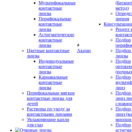
Мультифокальные
(Бескон
контактные
метод)
линзы
Определ
Перифокальные
зрения
контактные
Консультации
линзы
Рецепт 
Астигматические
контакт
контактные
Подбор
линзы
перифо
Цветные контактные
Акции
Подбор 
линзы
линзы
Индивидуальные
Подбор
контактные
ортокер
линзы
(ночных
Карнавальные
Подбор
контактные
мульти
линзы
линз
Перифокальные мягкие
Подбор
контактные линзы для
линз л
детей
сложно
Растворы по уходу за
Подбор
контактными линзами
линз (к
Увлажняющие капли
миопии 
для глаз
Подбор
астигма