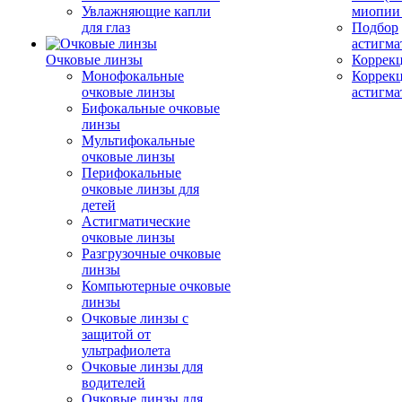
Увлажняющие капли
миопии 
для глаз
Подбор
астигма
Очковые линзы
Коррекц
Монофокальные
Коррек
очковые линзы
астигма
Бифокальные очковые
линзы
Мультифокальные
очковые линзы
Перифокальные
очковые линзы для
детей
Астигматические
очковые линзы
Разгрузочные очковые
линзы
Компьютерные очковые
линзы
Очковые линзы с
защитой от
ультрафиолета
Очковые линзы для
водителей
Очковые линзы для