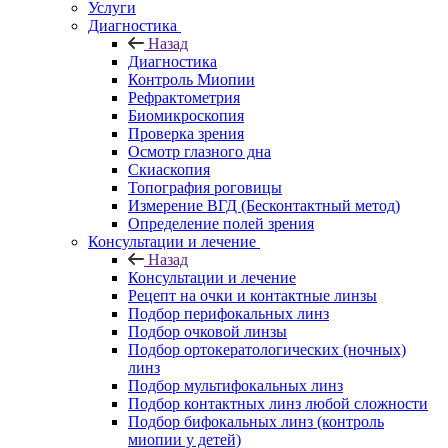
Услуги
Диагностика
Назад
Диагностика
Контроль Миопии
Рефрактометрия
Биомикроскопия
Проверка зрения
Осмотр глазного дна
Скиаскопия
Топография роговицы
Измерение ВГД (Бесконтактный метод)
Определение полей зрения
Консультации и лечение
Назад
Консультации и лечение
Рецепт на очки и контактные линзы
Подбор перифокальных линз
Подбор очковой линзы
Подбор ортокератологических (ночных)
линз
Подбор мультифокальных линз
Подбор контактных линз любой сложности
Подбор бифокальных линз (контроль
миопии у детей)