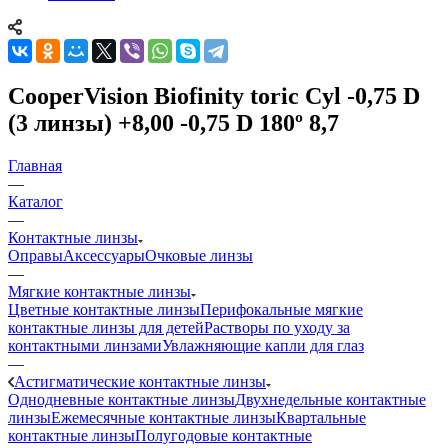
CooperVision Biofinity toric Cyl -0,75 D
(3 линзы) +8,00 -0,75 D 180º 8,7
Главная
—
Каталог
—
Контактные линзы
Оправы
Аксессуары
Очковые линзы
—
Мягкие контактные линзы
Цветные контактные линзы
Перифокальные мягкие
контактные линзы для детей
Растворы по уходу за
контактными линзами
Увлажняющие капли для глаз
—
Астигматические контактные линзы
Однодневные контактные линзы
Двухнедельные контактные
линзы
Ежемесячные контактные линзы
Квартальные
контактные линзы
Полугодовые контактные