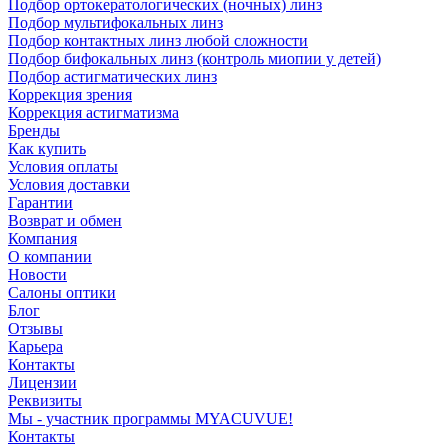
Подбор ортокератологических (ночных) линз
Подбор мультифокальных линз
Подбор контактных линз любой сложности
Подбор бифокальных линз (контроль миопии у детей)
Подбор астигматических линз
Коррекция зрения
Коррекция астигматизма
Бренды
Как купить
Условия оплаты
Условия доставки
Гарантии
Возврат и обмен
Компания
О компании
Новости
Салоны оптики
Блог
Отзывы
Карьера
Контакты
Лицензии
Реквизиты
Мы - участник программы MYACUVUE!
Контакты