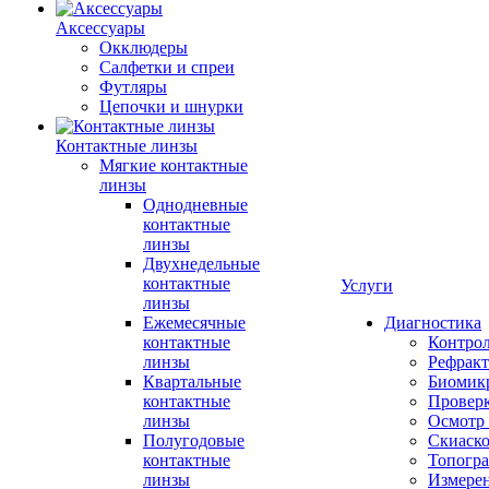
Аксессуары
Окклюдеры
Салфетки и спреи
Футляры
Цепочки и шнурки
Контактные линзы
Мягкие контактные
линзы
Однодневные
контактные
линзы
Двухнедельные
контактные
Услуги
линзы
Ежемесячные
Диагностика
контактные
Контро
линзы
Рефракт
Квартальные
Биомик
контактные
Проверк
линзы
Осмотр 
Полугодовые
Скиаск
контактные
Топогр
линзы
Измере