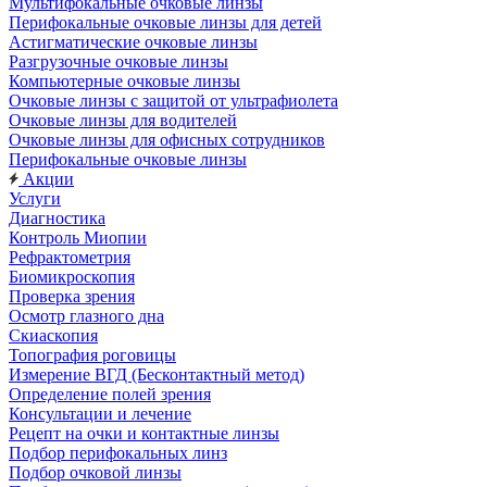
Мультифокальные очковые линзы
Перифокальные очковые линзы для детей
Астигматические очковые линзы
Разгрузочные очковые линзы
Компьютерные очковые линзы
Очковые линзы с защитой от ультрафиолета
Очковые линзы для водителей
Очковые линзы для офисных сотрудников
Перифокальные очковые линзы
Акции
Услуги
Диагностика
Контроль Миопии
Рефрактометрия
Биомикроскопия
Проверка зрения
Осмотр глазного дна
Скиаскопия
Топография роговицы
Измерение ВГД (Бесконтактный метод)
Определение полей зрения
Консультации и лечение
Рецепт на очки и контактные линзы
Подбор перифокальных линз
Подбор очковой линзы