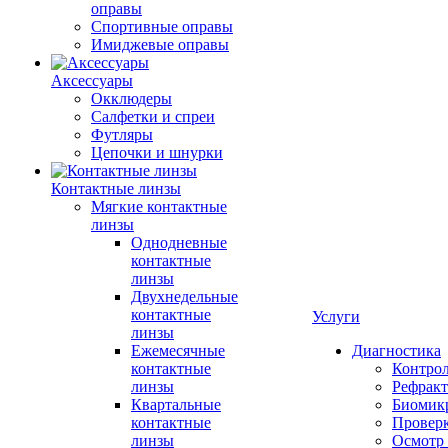
оправы
Спортивные оправы
Имиджевые оправы
Аксессуары
Окклюдеры
Салфетки и спреи
Футляры
Цепочки и шнурки
Контактные линзы
Мягкие контактные
линзы
Однодневные
контактные
линзы
Двухнедельные
контактные
Услуги
линзы
Ежемесячные
Диагностика
контактные
Контро
линзы
Рефракт
Квартальные
Биомик
контактные
Проверк
линзы
Осмотр 