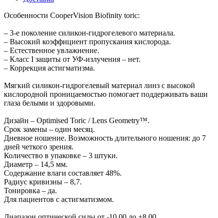
Особенности CooperVision Biofinity toric:
– 3-е поколение силикон-гидрогелевого материала.
– Высокий коэффициент пропускания кислорода.
– Естественное увлажнение.
– Класс I защиты от УФ-излучения – нет.
– Коррекция астигматизма.
Мягкий силикон-гидрогелевый материал линз с высокой
кислородной проницаемостью помогает поддерживать ваши
глаза белыми и здоровыми.
Дизайн – Optimised Toric / Lens Geometry™.
Срок замены – один месяц.
Дневное ношение. Возможность длительного ношения: до 7
дней четкого зрения.
Количество в упаковке – 3 штуки.
Диаметр – 14,5 мм.
Содержание влаги составляет 48%.
Радиус кривизны – 8,7.
Тонировка – да.
Для пациентов с астигматизмом.
Диапазон оптической силы от -10,00 до +8,00.