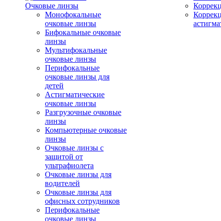
Очковые линзы
Коррекц
Монофокальные
Коррек
очковые линзы
астигма
Бифокальные очковые
линзы
Мультифокальные
очковые линзы
Перифокальные
очковые линзы для
детей
Астигматические
очковые линзы
Разгрузочные очковые
линзы
Компьютерные очковые
линзы
Очковые линзы с
защитой от
ультрафиолета
Очковые линзы для
водителей
Очковые линзы для
офисных сотрудников
Перифокальные
очковые линзы