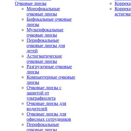
Очковые линзы
Коррекц
Монофокальные
Коррек
очковые линзы
астигма
Бифокальные очковые
линзы
Мультифокальные
очковые линзы
Перифокальные
очковые линзы для
детей
Астигматические
очковые линзы
Разгрузочные очковые
линзы
Компьютерные очковые
линзы
Очковые линзы с
защитой от
ультрафиолета
Очковые линзы для
водителей
Очковые линзы для
офисных сотрудников
Перифокальные
очковые линзы