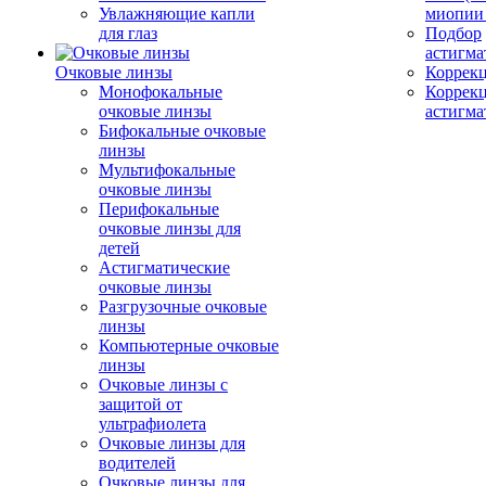
Увлажняющие капли
миопии 
для глаз
Подбор
астигма
Очковые линзы
Коррекц
Монофокальные
Коррек
очковые линзы
астигма
Бифокальные очковые
линзы
Мультифокальные
очковые линзы
Перифокальные
очковые линзы для
детей
Астигматические
очковые линзы
Разгрузочные очковые
линзы
Компьютерные очковые
линзы
Очковые линзы с
защитой от
ультрафиолета
Очковые линзы для
водителей
Очковые линзы для