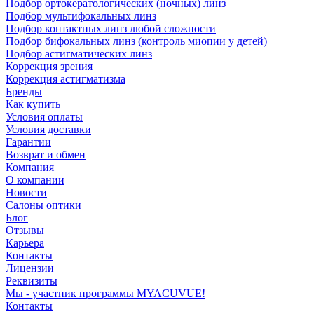
Подбор ортокератологических (ночных) линз
Подбор мультифокальных линз
Подбор контактных линз любой сложности
Подбор бифокальных линз (контроль миопии у детей)
Подбор астигматических линз
Коррекция зрения
Коррекция астигматизма
Бренды
Как купить
Условия оплаты
Условия доставки
Гарантии
Возврат и обмен
Компания
О компании
Новости
Салоны оптики
Блог
Отзывы
Карьера
Контакты
Лицензии
Реквизиты
Мы - участник программы MYACUVUE!
Контакты