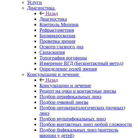
Услуги
Диагностика
Назад
Диагностика
Контроль Миопии
Рефрактометрия
Биомикроскопия
Проверка зрения
Осмотр глазного дна
Скиаскопия
Топография роговицы
Измерение ВГД (Бесконтактный метод)
Определение полей зрения
Консультации и лечение
Назад
Консультации и лечение
Рецепт на очки и контактные линзы
Подбор перифокальных линз
Подбор очковой линзы
Подбор ортокератологических (ночных)
линз
Подбор мультифокальных линз
Подбор контактных линз любой сложности
Подбор бифокальных линз (контроль
миопии у детей)