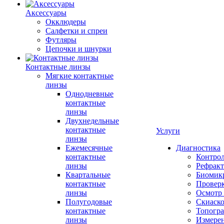
Аксессуары
Окклюдеры
Салфетки и спреи
Футляры
Цепочки и шнурки
Контактные линзы
Мягкие контактные
линзы
Однодневные
контактные
линзы
Двухнедельные
контактные
Услуги
линзы
Ежемесячные
Диагностика
контактные
Контро
линзы
Рефракт
Квартальные
Биомик
контактные
Проверк
линзы
Осмотр 
Полугодовые
Скиаск
контактные
Топогр
линзы
Измере