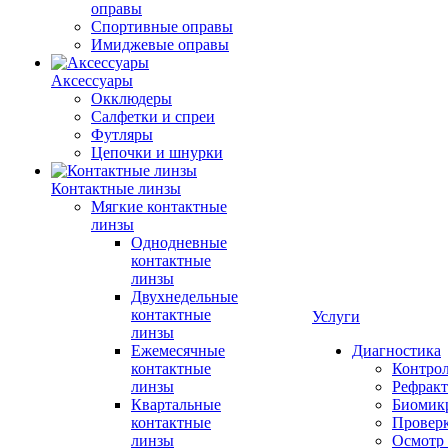
оправы
Спортивные оправы
Имиджевые оправы
Аксессуары
Окклюдеры
Салфетки и спреи
Футляры
Цепочки и шнурки
Контактные линзы
Мягкие контактные
линзы
Однодневные
контактные
линзы
Двухнедельные
контактные
Услуги
линзы
Ежемесячные
Диагностика
контактные
Контро
линзы
Рефракт
Квартальные
Биомик
контактные
Проверк
линзы
Осмотр 