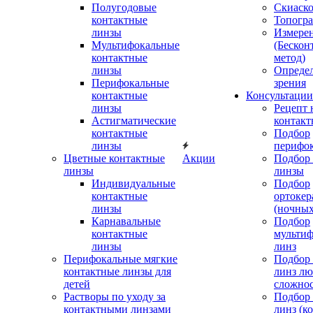
Полугодовые
Скиаск
контактные
Топогр
линзы
Измере
Мультифокальные
(Бескон
контактные
метод)
линзы
Определ
Перифокальные
зрения
контактные
Консультации
линзы
Рецепт 
Астигматические
контакт
контактные
Подбор
линзы
перифо
Цветные контактные
Акции
Подбор 
линзы
линзы
Индивидуальные
Подбор
контактные
ортокер
линзы
(ночных
Карнавальные
Подбор
контактные
мульти
линзы
линз
Перифокальные мягкие
Подбор
контактные линзы для
линз л
детей
сложно
Растворы по уходу за
Подбор
контактными линзами
линз (к