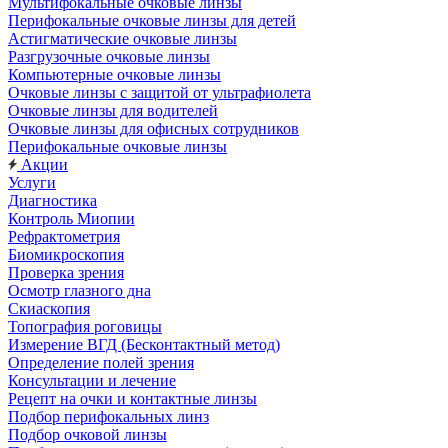
Мультифокальные очковые линзы
Перифокальные очковые линзы для детей
Астигматические очковые линзы
Разгрузочные очковые линзы
Компьютерные очковые линзы
Очковые линзы с защитой от ультрафиолета
Очковые линзы для водителей
Очковые линзы для офисных сотрудников
Перифокальные очковые линзы
Акции
Услуги
Диагностика
Контроль Миопии
Рефрактометрия
Биомикроскопия
Проверка зрения
Осмотр глазного дна
Скиаскопия
Топография роговицы
Измерение ВГД (Бесконтактный метод)
Определение полей зрения
Консультации и лечение
Рецепт на очки и контактные линзы
Подбор перифокальных линз
Подбор очковой линзы