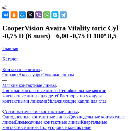
CooperVision Аvaira Vitality toric Cyl
-0,75 D (6 линз) +6,00 -0,75 D 180º 8,5
Главная
—
Каталог
—
Контактные линзы
Оправы
Аксессуары
Очковые линзы
—
Мягкие контактные линзы
Цветные контактные линзы
Перифокальные мягкие
контактные линзы для детей
Растворы по уходу за
контактными линзами
Увлажняющие капли для глаз
—
Астигматические контактные линзы
Однодневные контактные линзы
Двухнедельные контактные
линзы
Ежемесячные контактные линзы
Квартальные
контактные линзы
Полугодовые контактные