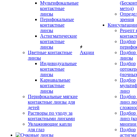
Мультифокальные
(Бескон
контактные
метод)
линзы
Определ
Перифокальные
зрения
контактные
Консультации
линзы
Рецепт 
Астигматические
контакт
контактные
Подбор
линзы
перифо
Цветные контактные
Акции
Подбор 
линзы
линзы
Индивидуальные
Подбор
контактные
ортокер
линзы
(ночных
Карнавальные
Подбор
контактные
мульти
линзы
линз
Перифокальные мягкие
Подбор
контактные линзы для
линз л
детей
сложно
Растворы по уходу за
Подбор
контактными линзами
линз (к
Увлажняющие капли
миопии 
для глаз
Подбор
астигма