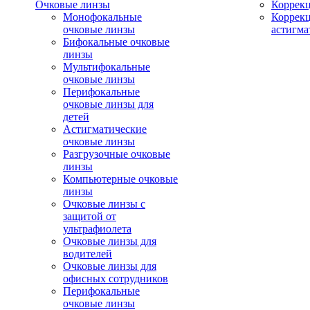
Очковые линзы
Коррекц
Монофокальные
Коррек
очковые линзы
астигма
Бифокальные очковые
линзы
Мультифокальные
очковые линзы
Перифокальные
очковые линзы для
детей
Астигматические
очковые линзы
Разгрузочные очковые
линзы
Компьютерные очковые
линзы
Очковые линзы с
защитой от
ультрафиолета
Очковые линзы для
водителей
Очковые линзы для
офисных сотрудников
Перифокальные
очковые линзы