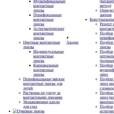
Мультифокальные
(Бескон
контактные
метод)
линзы
Определ
Перифокальные
зрения
контактные
Консультации
линзы
Рецепт 
Астигматические
контакт
контактные
Подбор
линзы
перифо
Цветные контактные
Акции
Подбор 
линзы
линзы
Индивидуальные
Подбор
контактные
ортокер
линзы
(ночных
Карнавальные
Подбор
контактные
мульти
линзы
линз
Перифокальные мягкие
Подбор
контактные линзы для
линз л
детей
сложно
Растворы по уходу за
Подбор
контактными линзами
линз (к
Увлажняющие капли
миопии 
для глаз
Подбор
астигма