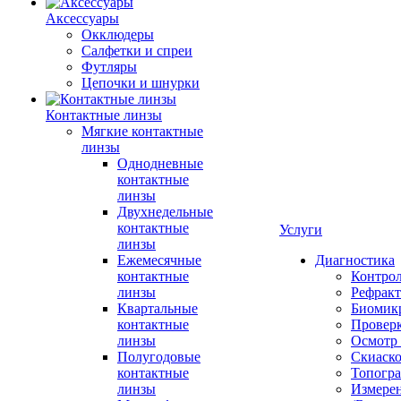
Аксессуары
Окклюдеры
Салфетки и спреи
Футляры
Цепочки и шнурки
Контактные линзы
Мягкие контактные
линзы
Однодневные
контактные
линзы
Двухнедельные
контактные
Услуги
линзы
Ежемесячные
Диагностика
контактные
Контро
линзы
Рефракт
Квартальные
Биомик
контактные
Проверк
линзы
Осмотр 
Полугодовые
Скиаск
контактные
Топогр
линзы
Измере