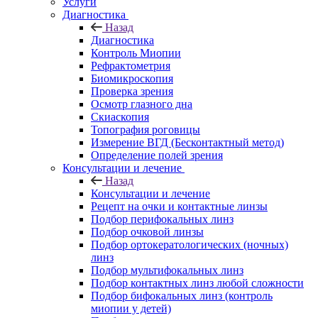
Услуги
Диагностика
Назад
Диагностика
Контроль Миопии
Рефрактометрия
Биомикроскопия
Проверка зрения
Осмотр глазного дна
Скиаскопия
Топография роговицы
Измерение ВГД (Бесконтактный метод)
Определение полей зрения
Консультации и лечение
Назад
Консультации и лечение
Рецепт на очки и контактные линзы
Подбор перифокальных линз
Подбор очковой линзы
Подбор ортокератологических (ночных)
линз
Подбор мультифокальных линз
Подбор контактных линз любой сложности
Подбор бифокальных линз (контроль
миопии у детей)