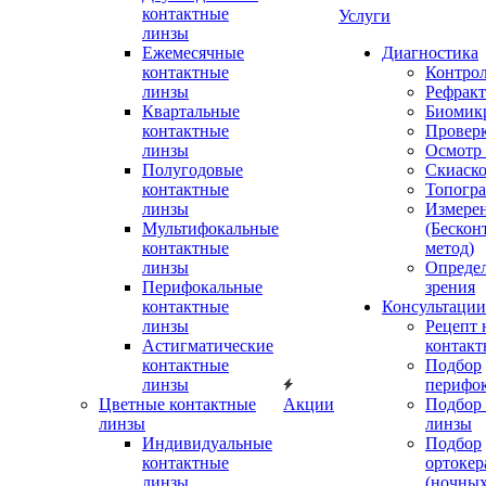
контактные
Услуги
линзы
Ежемесячные
Диагностика
контактные
Контро
линзы
Рефракт
Квартальные
Биомик
контактные
Проверк
линзы
Осмотр 
Полугодовые
Скиаск
контактные
Топогр
линзы
Измере
Мультифокальные
(Бескон
контактные
метод)
линзы
Определ
Перифокальные
зрения
контактные
Консультации
линзы
Рецепт 
Астигматические
контакт
контактные
Подбор
линзы
перифо
Цветные контактные
Акции
Подбор 
линзы
линзы
Индивидуальные
Подбор
контактные
ортокер
линзы
(ночных