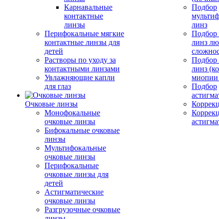
Карнавальные
Подбор
контактные
мульти
линзы
линз
Перифокальные мягкие
Подбор
контактные линзы для
линз л
детей
сложно
Растворы по уходу за
Подбор
контактными линзами
линз (к
Увлажняющие капли
миопии 
для глаз
Подбор
астигма
Очковые линзы
Коррекц
Монофокальные
Коррек
очковые линзы
астигма
Бифокальные очковые
линзы
Мультифокальные
очковые линзы
Перифокальные
очковые линзы для
детей
Астигматические
очковые линзы
Разгрузочные очковые
линзы