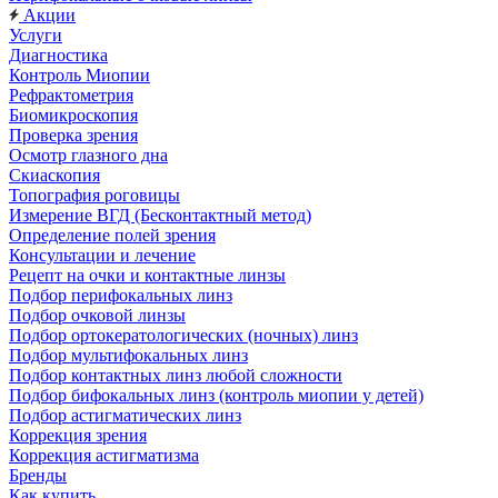
Акции
Услуги
Диагностика
Контроль Миопии
Рефрактометрия
Биомикроскопия
Проверка зрения
Осмотр глазного дна
Скиаскопия
Топография роговицы
Измерение ВГД (Бесконтактный метод)
Определение полей зрения
Консультации и лечение
Рецепт на очки и контактные линзы
Подбор перифокальных линз
Подбор очковой линзы
Подбор ортокератологических (ночных) линз
Подбор мультифокальных линз
Подбор контактных линз любой сложности
Подбор бифокальных линз (контроль миопии у детей)
Подбор астигматических линз
Коррекция зрения
Коррекция астигматизма
Бренды
Как купить