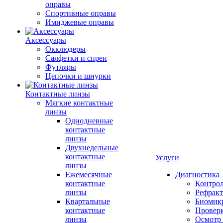
оправы
Спортивные оправы
Имиджевые оправы
Аксессуары
Окклюдеры
Салфетки и спреи
Футляры
Цепочки и шнурки
Контактные линзы
Мягкие контактные
линзы
Однодневные
контактные
линзы
Двухнедельные
контактные
Услуги
линзы
Ежемесячные
Диагностика
контактные
Контро
линзы
Рефракт
Квартальные
Биомик
контактные
Проверк
линзы
Осмотр 