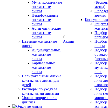
Мультифокальные
(Бескон
контактные
метод)
линзы
Определ
Перифокальные
зрения
контактные
Консультации
линзы
Рецепт 
Астигматические
контакт
контактные
Подбор
линзы
перифо
Цветные контактные
Акции
Подбор 
линзы
линзы
Индивидуальные
Подбор
контактные
ортокер
линзы
(ночных
Карнавальные
Подбор
контактные
мульти
линзы
линз
Перифокальные мягкие
Подбор
контактные линзы для
линз л
детей
сложно
Растворы по уходу за
Подбор
контактными линзами
линз (к
Увлажняющие капли
миопии 
для глаз
Подбор
астигма