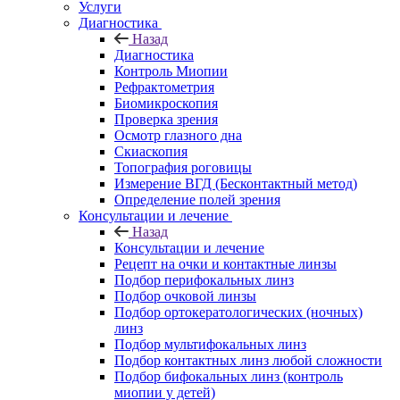
Услуги
Диагностика
Назад
Диагностика
Контроль Миопии
Рефрактометрия
Биомикроскопия
Проверка зрения
Осмотр глазного дна
Скиаскопия
Топография роговицы
Измерение ВГД (Бесконтактный метод)
Определение полей зрения
Консультации и лечение
Назад
Консультации и лечение
Рецепт на очки и контактные линзы
Подбор перифокальных линз
Подбор очковой линзы
Подбор ортокератологических (ночных)
линз
Подбор мультифокальных линз
Подбор контактных линз любой сложности
Подбор бифокальных линз (контроль
миопии у детей)