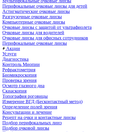
Мультифокальные очковые линзы
Перифокальные очковые линзы для детей
Астигматические очковые линзы
Разгрузочные очковые линзы
Компьютерные очковые линзы
Очковые линзы с защитой от ультрафиолета
Очковые линзы для водителей
Очковые линзы для офисных сотрудников
Перифокальные очковые линзы
Акции
Услуги
Диагностика
Контроль Миопии
Рефрактометрия
Биомикроскопия
Проверка зрения
Осмотр глазного дна
Скиаскопия
Топография роговицы
Измерение ВГД (Бесконтактный метод)
Определение полей зрения
Консультации и лечение
Рецепт на очки и контактные линзы
Подбор перифокальных линз
Подбор очковой линзы