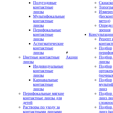
Полугодовые
Скиаск
контактные
Топогр
линзы
Измере
Мультифокальные
(Бескон
контактные
метод)
линзы
Определ
Перифокальные
зрения
контактные
Консультации
линзы
Рецепт 
Астигматические
контакт
контактные
Подбор
линзы
перифо
Цветные контактные
Акции
Подбор 
линзы
линзы
Индивидуальные
Подбор
контактные
ортокер
линзы
(ночных
Карнавальные
Подбор
контактные
мульти
линзы
линз
Перифокальные мягкие
Подбор
контактные линзы для
линз л
детей
сложно
Растворы по уходу за
Подбор
контактными линзами
линз (к