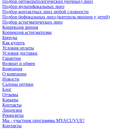
Подбор ортокератологических (ночных) линз
Подбор мультифокальных линз
Подбор контактных линз любой сложности
Подбор бифокальных линз (контроль миопии у детей)
Подбор астигматических линз
Коррекция зрения
Коррекция астигматизма
Бренды
Как купить
Условия оплаты
Условия доставки
Гарантии
Возврат и обмен
Компания
О компании
Новости
Салоны оптики
Блог
Отзывы
Карьера
Контакты
Лицензии
Реквизиты
Мы - участник программы MYACUVUE!
Контакты