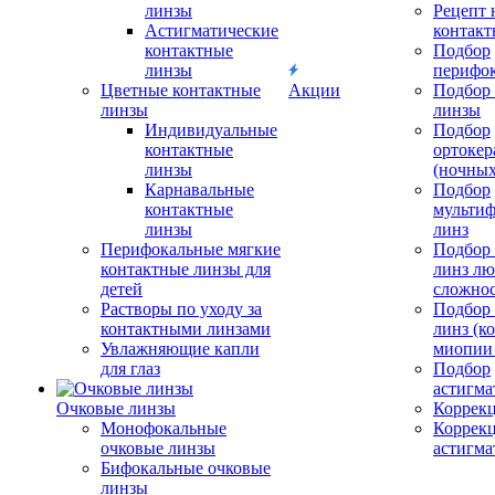
линзы
Рецепт 
Астигматические
контакт
контактные
Подбор
линзы
перифо
Цветные контактные
Акции
Подбор 
линзы
линзы
Индивидуальные
Подбор
контактные
ортокер
линзы
(ночных
Карнавальные
Подбор
контактные
мульти
линзы
линз
Перифокальные мягкие
Подбор
контактные линзы для
линз л
детей
сложно
Растворы по уходу за
Подбор
контактными линзами
линз (к
Увлажняющие капли
миопии 
для глаз
Подбор
астигма
Очковые линзы
Коррекц
Монофокальные
Коррек
очковые линзы
астигма
Бифокальные очковые
линзы