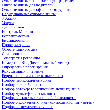
Очковые линзы с защитой от ультрафиолета
Очковые линзы для водителей
Очковые линзы для офисных сотрудников
Перифокальные очковые линзы
Акции
Услуги
Диагностика
Контроль Миопии
Рефрактометрия
Биомикроскопия
Проверка зрения
Осмотр глазного дна
Скиаскопия
Топография роговицы
Измерение ВГД (Бесконтактный метод)
Определение полей зрения
Консультации и лечение
Рецепт на очки и контактные линзы
Подбор перифокальных линз
Подбор очковой линзы
Подбор ортокератологических (ночных) линз
Подбор мультифокальных линз
Подбор контактных линз любой сложности
Подбор бифокальных линз (контроль миопии у детей)
Подбор астигматических линз