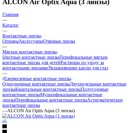
ALCON Air Optix Aqua (3 линзы)
Главная
—
Каталог
—
Контактные линзы
Оправы
Аксессуары
Очковые линзы
—
Мягкие контактные линзы
Цветные контактные линзы
Перифокальные мягкие
контактные линзы для детей
Растворы по уходу за
контактными линзами
Увлажняющие капли для глаз
—
Ежемесячные контактные линзы
Однодневные контактные линзы
Двухнедельные контактные
линзы
Квартальные контактные линзы
Полугодовые
контактные линзы
Мультифокальные контактные
линзы
Перифокальные контактные линзы
Астигматические
контактные линзы
—
ALCON Air Optix Aqua (3 линзы)