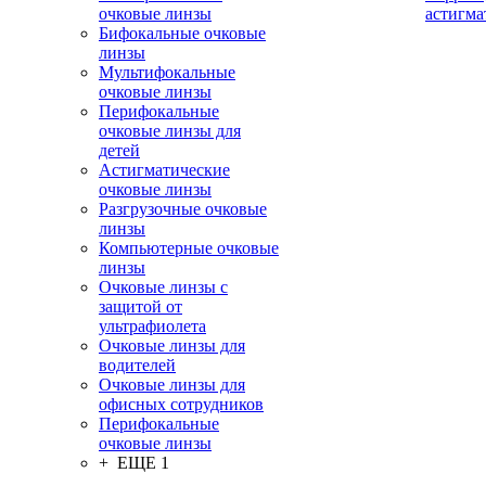
очковые линзы
астигма
Бифокальные очковые
линзы
Мультифокальные
очковые линзы
Перифокальные
очковые линзы для
детей
Астигматические
очковые линзы
Разгрузочные очковые
линзы
Компьютерные очковые
линзы
Очковые линзы с
защитой от
ультрафиолета
Очковые линзы для
водителей
Очковые линзы для
офисных сотрудников
Перифокальные
очковые линзы
+ ЕЩЕ 1