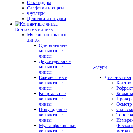
Окклюдеры
Салфетки и спреи
Футляры
Цепочки и шнурки
Контактные линзы
Мягкие контактные
линзы
Однодневные
контактные
линзы
Двухнедельные
контактные
Услуги
линзы
Ежемесячные
Диагностика
контактные
Контро
линзы
Рефракт
Квартальные
Биомик
контактные
Проверк
линзы
Осмотр 
Полугодовые
Скиаск
контактные
Топогр
линзы
Измере
Мультифокальные
(Бескон
контактные
метод)