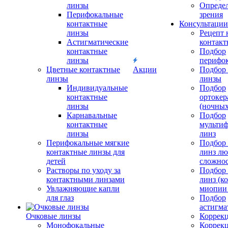
линзы
Определ
Перифокальные
зрения
контактные
Консультации
линзы
Рецепт 
Астигматические
контакт
контактные
Подбор
линзы
перифо
Цветные контактные
Акции
Подбор 
линзы
линзы
Индивидуальные
Подбор
контактные
ортокер
линзы
(ночных
Карнавальные
Подбор
контактные
мульти
линзы
линз
Перифокальные мягкие
Подбор
контактные линзы для
линз л
детей
сложно
Растворы по уходу за
Подбор
контактными линзами
линз (к
Увлажняющие капли
миопии 
для глаз
Подбор
астигма
Очковые линзы
Коррекц
Монофокальные
Коррек