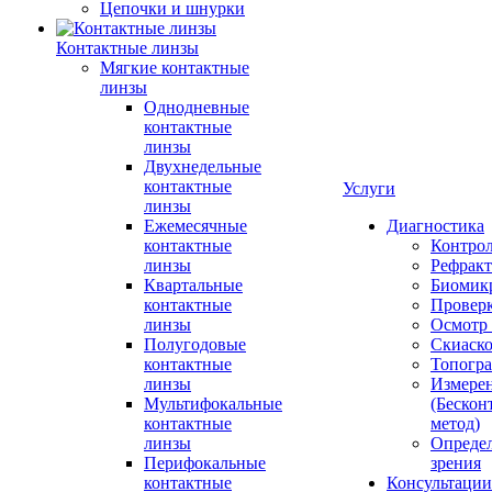
Цепочки и шнурки
Контактные линзы
Мягкие контактные
линзы
Однодневные
контактные
линзы
Двухнедельные
контактные
Услуги
линзы
Ежемесячные
Диагностика
контактные
Контро
линзы
Рефракт
Квартальные
Биомик
контактные
Проверк
линзы
Осмотр 
Полугодовые
Скиаск
контактные
Топогр
линзы
Измере
Мультифокальные
(Бескон
контактные
метод)
линзы
Определ
Перифокальные
зрения
контактные
Консультации