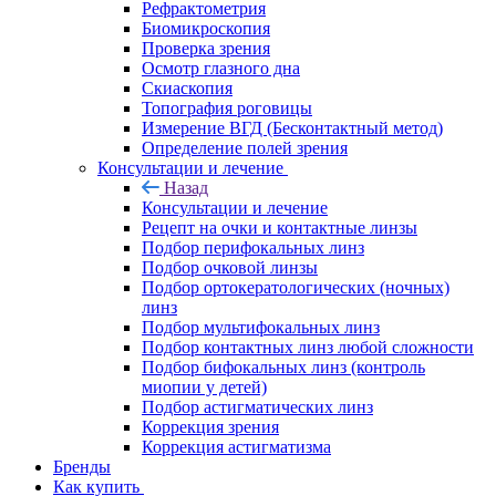
Рефрактометрия
Биомикроскопия
Проверка зрения
Осмотр глазного дна
Скиаскопия
Топография роговицы
Измерение ВГД (Бесконтактный метод)
Определение полей зрения
Консультации и лечение
Назад
Консультации и лечение
Рецепт на очки и контактные линзы
Подбор перифокальных линз
Подбор очковой линзы
Подбор ортокератологических (ночных)
линз
Подбор мультифокальных линз
Подбор контактных линз любой сложности
Подбор бифокальных линз (контроль
миопии у детей)
Подбор астигматических линз
Коррекция зрения
Коррекция астигматизма
Бренды
Как купить