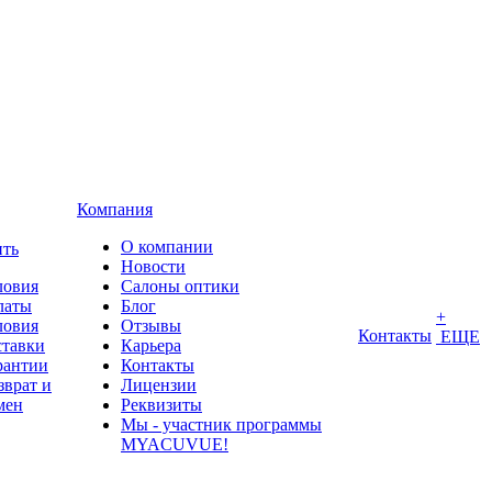
Компания
О компании
ить
Новости
ловия
Салоны оптики
латы
Блог
+
ловия
Отзывы
Контакты
ЕЩЕ
ставки
Карьера
рантии
Контакты
зврат и
Лицензии
мен
Реквизиты
Мы - участник программы
MYACUVUE!