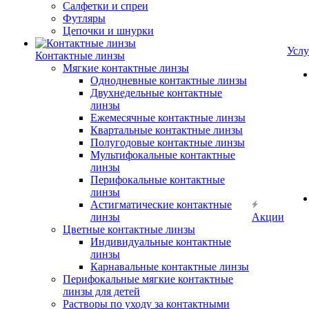
Салфетки и спреи
Футляры
Цепочки и шнурки
Услу
Контактные линзы
Мягкие контактные линзы
Однодневные контактные линзы
Двухнедельные контактные
линзы
Ежемесячные контактные линзы
Квартальные контактные линзы
Полугодовые контактные линзы
Мультифокальные контактные
линзы
Перифокальные контактные
линзы
Астигматические контактные
линзы
Акции
Цветные контактные линзы
Индивидуальные контактные
линзы
Карнавальные контактные линзы
Перифокальные мягкие контактные
линзы для детей
Растворы по уходу за контактными