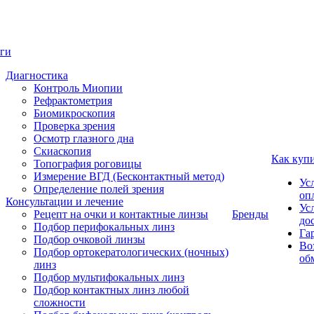
ги
Диагностика
Контроль Миопии
Рефрактометрия
Биомикроскопия
Проверка зрения
Осмотр глазного дна
Скиаскопия
Как куп
Топография роговицы
Измерение ВГД (Бесконтактный метод)
Ус
Определение полей зрения
оп
Консультации и лечение
Ус
Рецепт на очки и контактные линзы
Бренды
до
Подбор перифокальных линз
Га
Подбор очковой линзы
Во
Подбор ортокератологических (ночных)
об
линз
Подбор мультифокальных линз
Подбор контактных линз любой
сложности