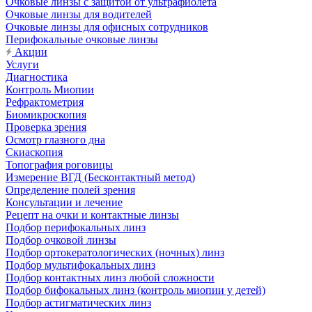
Очковые линзы с защитой от ультрафиолета
Очковые линзы для водителей
Очковые линзы для офисных сотрудников
Перифокальные очковые линзы
Акции
Услуги
Диагностика
Контроль Миопии
Рефрактометрия
Биомикроскопия
Проверка зрения
Осмотр глазного дна
Скиаскопия
Топография роговицы
Измерение ВГД (Бесконтактный метод)
Определение полей зрения
Консультации и лечение
Рецепт на очки и контактные линзы
Подбор перифокальных линз
Подбор очковой линзы
Подбор ортокератологических (ночных) линз
Подбор мультифокальных линз
Подбор контактных линз любой сложности
Подбор бифокальных линз (контроль миопии у детей)
Подбор астигматических линз